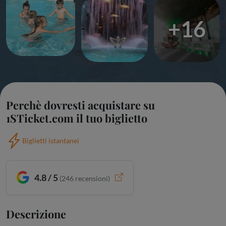
+16
Perchè dovresti acquistare su
1STicket.com il tuo biglietto
Biglietti istantanei
4.8 / 5
(
246
recensioni)
Descrizione