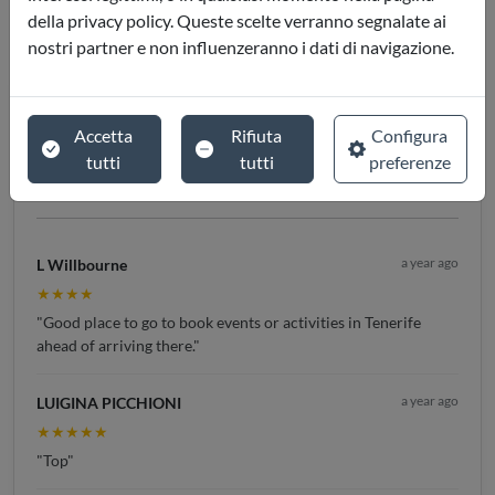
della privacy policy. Queste scelte verranno segnalate ai
nostri partner e non influenzeranno i dati di navigazione.
4.8 / 5
Accetta
Rifiuta
Configura
★★★★★
tutti
tutti
preferenze
(
246
recensioni)
a year ago
L Willbourne
★★★★
"Good place to go to book events or activities in Tenerife
ahead of arriving there."
a year ago
LUIGINA PICCHIONI
★★★★★
"Top"