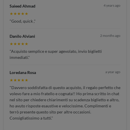
4 years ago
Saieed Ahmad
★★★★★
"Good, quick ,"
2 months ago
Danilo Alviani
★★★★★
"Acquisto semplice e super agevolato, invio biglietti
immediati."
a year ago
Loredana Rosa
★★★★★
"Davvero soddisfatta di questo acquisto, il regalo perfetto che
volevo fare a mio fratello e cognata!! Ho prima scritto in chat
nel sito per chiedere chiarimenti su scadenza biglietto e altro,
ho avuto risposte esaustive e velocissime. Complimenti e
terrò presente questo sito per altre occasioni.
Consigliatissimo a tutti."