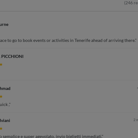
(
246
re
urne
ce to go to book events or activities in Tenerife ahead of arriving there."
 PICCHIONI
★
Ahmad
★
ick ,"
2 
lviani
★
 semplice e super agevolato, invio biglietti immediati."