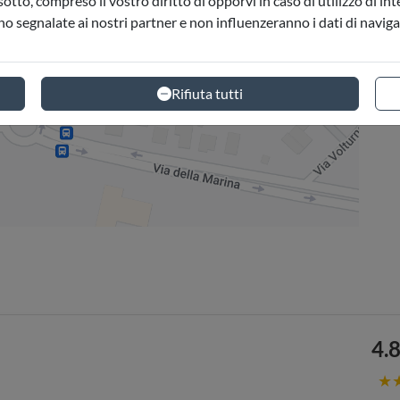
sotto, compreso il vostro diritto di opporvi in caso di utilizzo di in
no segnalate ai nostri partner e non influenzeranno i dati di navig
Rifiuta tutti
4.8
★