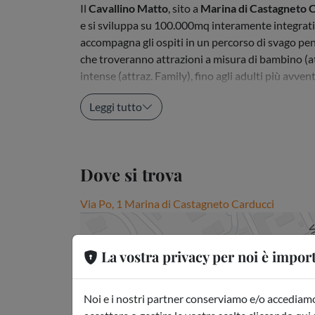
Il
Cavallino Matto
, sito a
Marina di Castagneto 
e si sviluppa su 100.000mq interamente integrati 
accompagna gli ospiti in un percorso di svago pens
che troveranno attrazioni a misura di bambino (att
intense (attraz. Family), fino agli adulti più avve
adrenaliniche (attraz. Adrenaline). Il Parco è att
Leggi tutto
Dove si trova
Via Po, 1 Marina di Castagneto Carducci
La vostra privacy per noi è impor
Noi e i nostri partner conserviamo e/o accediamo 