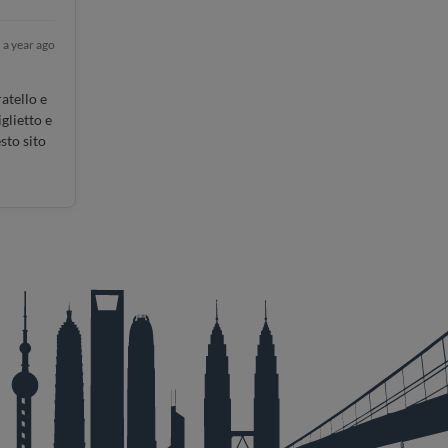
a year ago
atello e
glietto e
sto sito