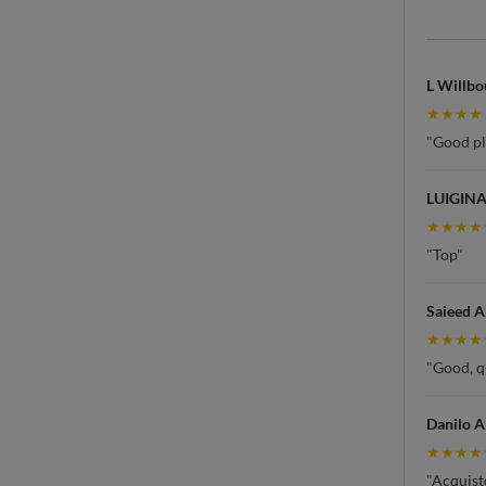
L Willbo
★★★★
"Good pla
LUIGINA
★★★★
"Top"
Saieed 
★★★★
"Good, qu
Danilo A
★★★★
"Acquisto