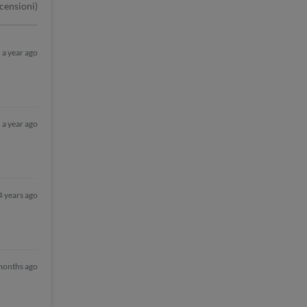
censioni)
a year ago
a year ago
4 years ago
months ago