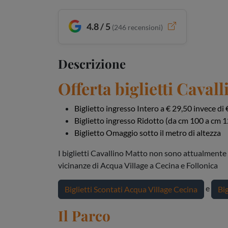
4.8 / 5
(
246
recensioni)
Descrizione
Offerta
biglietti Caval
Biglietto ingresso Intero a € 29,50 invece di
Biglietto ingresso Ridotto (da cm 100 a cm 12
Biglietto Omaggio sotto il metro di altezza
I biglietti Cavallino Matto non sono attualmente 
vicinanze di Acqua Village a Cecina e Follonica
e
Biglietti Scontati Acqua Village Cecina
Big
Il Parco