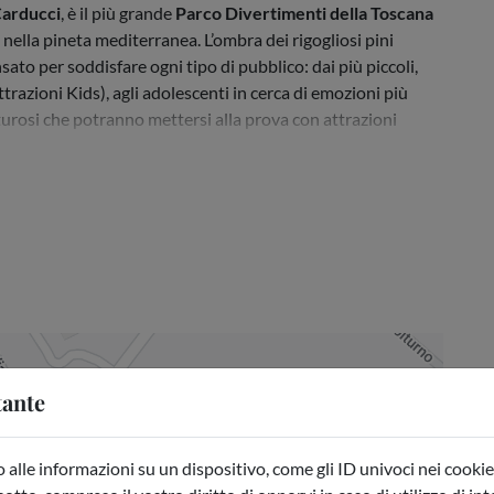
Carducci
, è il più grande
Parco Divertimenti della Toscana
nella pineta mediterranea. L’ombra dei rigogliosi pini
ato per soddisfare ogni tipo di pubblico: dai più piccoli,
razioni Kids), agli adolescenti in cerca di emozioni più
nturosi che potranno mettersi alla prova con attrazioni
ualmente composto da...
tante
alle informazioni su un dispositivo, come gli ID univoci nei cookie 