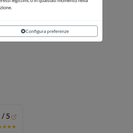
teressi legittimi, o in qualsiasi momento nella
azione.
Configura preferenze
 / 5
★★★★