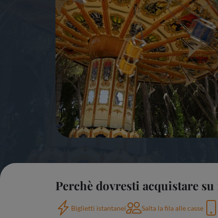
Perchè dovresti acquistare su 
Biglietti istantanei
Salta la fila alle casse