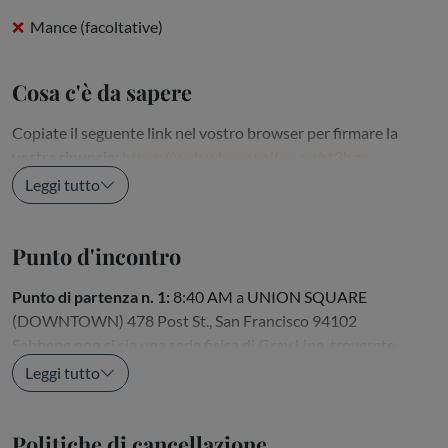
Mance (facoltative)
Cosa c'è da sapere
Copiate il seguente link nel vostro browser per firmare la
vostra rinuncia:
https://web.wherewolf.co.nz/st3hge
La rinuncia deve essere firmata prima di...
Leggi tutto
Punto d'incontro
Punto di partenza n. 1:
8:40 AM a UNION SQUARE
(DOWNTOWN) 478 Post St., San Francisco 94102
Sebbene non ci sia una sede fisica di Gray Line, troverete
l'Encore Cafe proprio accanto. Per salire a bordo...
Leggi tutto
Politiche di cancellazione