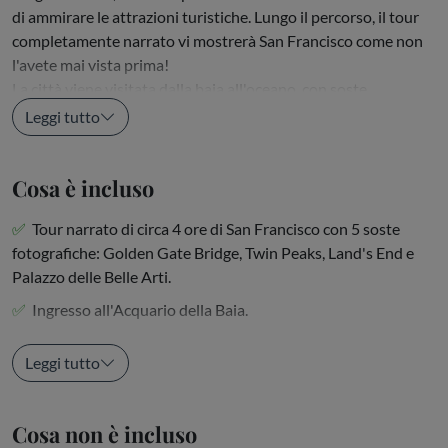
di ammirare le attrazioni turistiche. Lungo il percorso, il tour
completamente narrato vi mostrerà San Francisco come non
l'avete mai vista prima!
La città viene visitata dalla baia all'oceano, con soste
fotografiche nei...
Leggi tutto
Cosa è incluso
Tour narrato di circa 4 ore di San Francisco con 5 soste
fotografiche: Golden Gate Bridge, Twin Peaks, Land's End e
Palazzo delle Belle Arti.
Ingresso all'Acquario della Baia.
Autobus di lusso con guide...
Leggi tutto
Cosa non è incluso