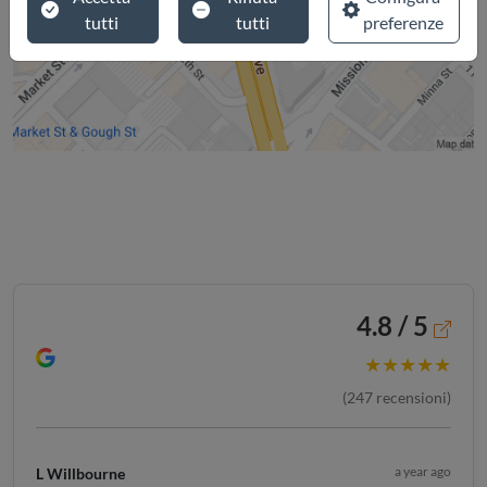
tutti
tutti
preferenze
4.8 / 5
★★★★★
(
247
recensioni)
a year ago
L Willbourne