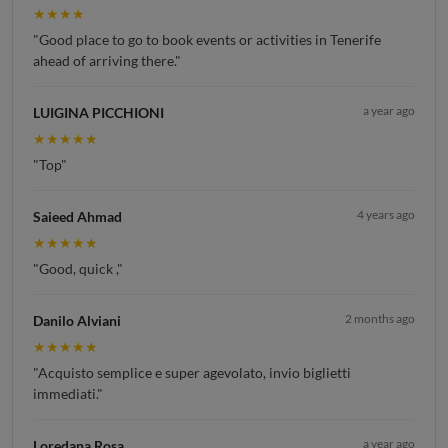
★★★★
"Good place to go to book events or activities in Tenerife
ahead of arriving there."
a year ago
LUIGINA PICCHIONI
★★★★★
"Top"
4 years ago
Saieed Ahmad
★★★★★
"Good, quick ,"
2 months ago
Danilo Alviani
★★★★★
"Acquisto semplice e super agevolato, invio biglietti
immediati."
a year ago
Loredana Rosa