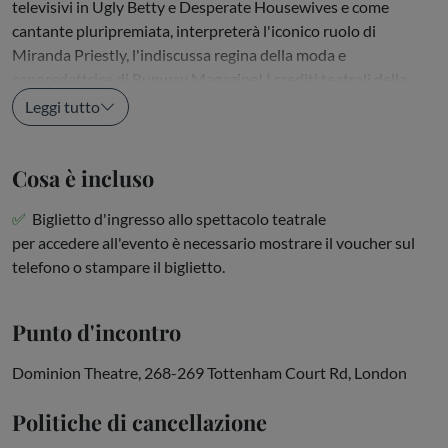
televisivi in Ugly Betty e Desperate Housewives e come
cantante pluripremiata, interpreterà l'iconico ruolo di
Miranda Priestly, l'indiscussa regina della moda e
caporedattrice di Runway Magazine! I crediti teatrali della
Williams includono...
Leggi tutto
Cosa è incluso
Biglietto d'ingresso allo spettacolo teatrale
per accedere all'evento è necessario mostrare il voucher sul
telefono o stampare il biglietto.
Punto d'incontro
Dominion Theatre, 268-269 Tottenham Court Rd, London
Politiche di cancellazione