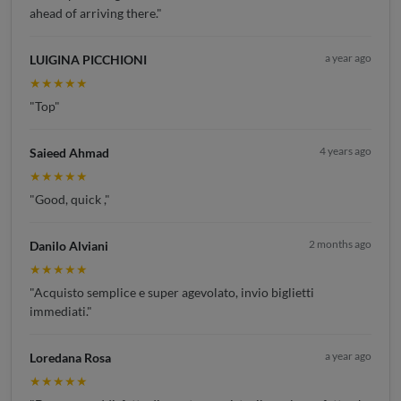
ahead of arriving there."
a year ago
LUIGINA PICCHIONI
★★★★★
"Top"
4 years ago
Saieed Ahmad
★★★★★
"Good, quick ,"
2 months ago
Danilo Alviani
★★★★★
"Acquisto semplice e super agevolato, invio biglietti
immediati."
a year ago
Loredana Rosa
★★★★★