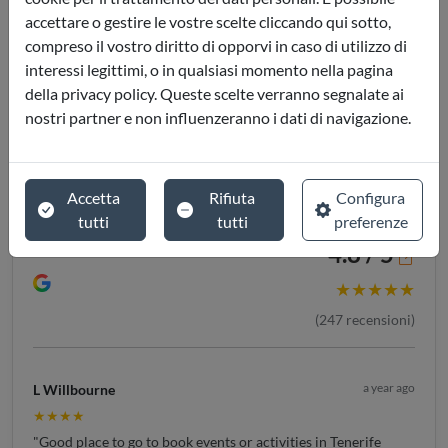
accettare o gestire le vostre scelte cliccando qui sotto,
compreso il vostro diritto di opporvi in caso di utilizzo di
interessi legittimi, o in qualsiasi momento nella pagina
della privacy policy. Queste scelte verranno segnalate ai
nostri partner e non influenzeranno i dati di navigazione.
Accetta
Rifiuta
Configura
tutti
tutti
preferenze
4.8 / 5
★★★★★
(
247
recensioni)
a year ago
L Willbourne
★★★★
"Good place to go to book events or activities in Tenerife