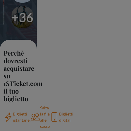
+36
Perchè
dovresti
acquistare
su
1STicket.com
il tuo
biglietto
Salta
Biglietti
la fila
Biglietti
istantanei
alle
digitali
casse