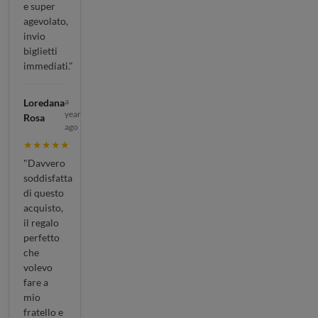
e super
agevolato,
invio
biglietti
immediati."
a
Loredana
year
Rosa
ago
★★★★★
"Davvero
soddisfatta
di questo
acquisto,
il regalo
perfetto
che
volevo
fare a
mio
fratello e