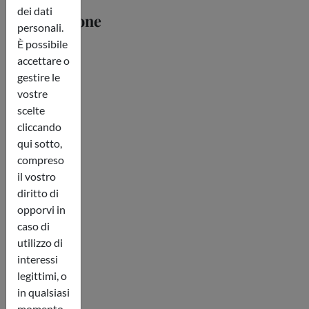
di
dei dati
cancellazione
personali.
È possibile
Biglietti non
accettare o
cancellabili.
gestire le
vostre
scelte
Dove si
cliccando
trova
qui sotto,
compreso
SS16, 48125 S
il vostro
avio RA Savio
diritto di
opporvi in
caso di
utilizzo di
interessi
legittimi, o
in qualsiasi
momento