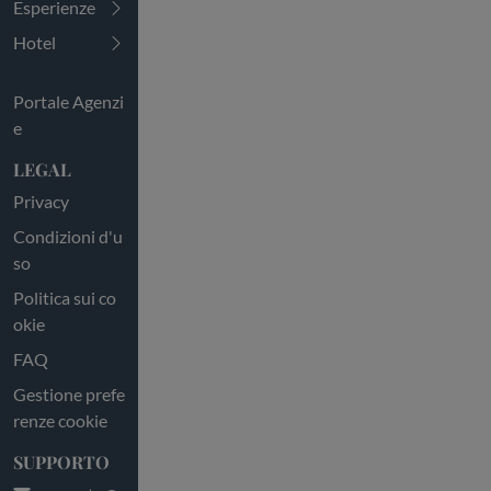
Esperienze
Hotel
Portale Agenzi
e
LEGAL
Privacy
Condizioni d'u
so
Politica sui co
okie
FAQ
Gestione prefe
renze cookie
SUPPORTO