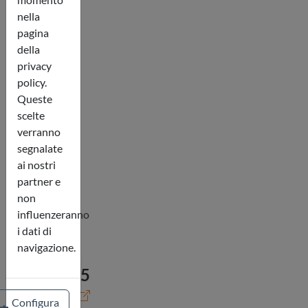
nella
pagina
della
privacy
policy.
Queste
scelte
verranno
segnalate
ai nostri
partner e
non
influenzeranno
i dati di
navigazione.
4.8 / 5
Configura