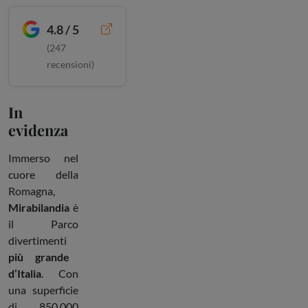
4.8 / 5
(
247
recensioni)
In
evidenza
Immerso nel
cuore della
Romagna,
Mirabilandia
è
il Parco
divertimenti
più grande
d’Italia
. Con
una superficie
di 850.000