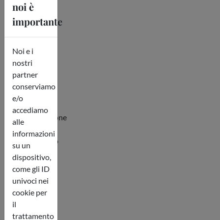
noi è
orari di
importante
apertura.
Gli
spettacoli
Noi e i
possono
nostri
essere
partner
soggetti a
conserviamo
modifiche
e/o
di orario o
accediamo
cancellazione
alle
senza
informazioni
preventivo
su un
avviso.)
dispositivo,
Leggi tutto
come gli ID
univoci nei
cookie per
il
Politiche
trattamento