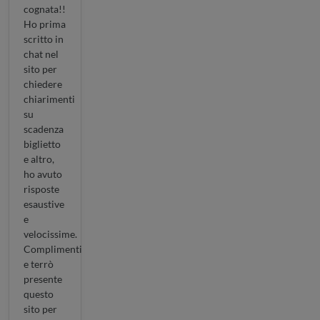
cognata!!
Ho prima
scritto in
chat nel
sito per
chiedere
chiarimenti
su
scadenza
biglietto
e altro,
ho avuto
risposte
esaustive
e
velocissime.
Complimenti
e terrò
presente
questo
sito per