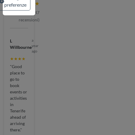
★★★★★
preferenze
(
247
recensioni)
a
L
year
Willbourne
ago
★★★★
"Good
place to
go to
book
events or
activities
in
Tenerife
ahead of
arriving
there."