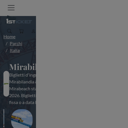
Home
Parchi
Italia
Mirabilandia
Biglietti d'ingresso per
Mirabilandia &
Mirabeach stagione
2026. Biglietti a data
fissa o a data libera.