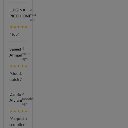
a
LUIGINA
year
PICCHIONI
ago
★★★★★
"Top"
4
Saieed
years
Ahmad
ago
★★★★★
"Good,
quick ,"
2
Danilo
months
Alviani
ago
★★★★★
"Acquisto
semplice