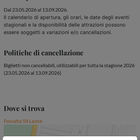
Dal 23.05.2026 al 13.09.2026.
Il calendario di apertura, gli orari, le date degli eventi
stagionali e la disponibilità delle attrazioni possono
essere soggetti a variazioni e/o cancellazioni.
Politiche di cancellazione
Biglietti non cancellabili, utilizzabili per tutta la stagione 2026
(23.05.2026 al 13.09.2026)
Dove si trova
Fossalta 58 Lazise