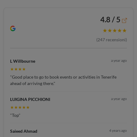
4.8 / 5
★★★★★
(
247
recensioni)
a year ago
L Willbourne
★★★★
"Good place to go to book events or activities in Tenerife
ahead of arriving there."
a year ago
LUIGINA PICCHIONI
★★★★★
"Top"
4 years ago
Saieed Ahmad