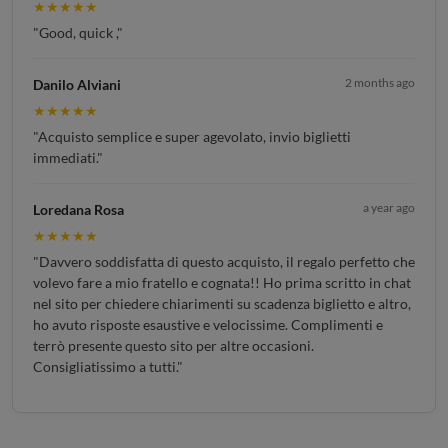
★★★★★
"Good, quick ,"
2 months ago
Danilo Alviani
★★★★★
"Acquisto semplice e super agevolato, invio biglietti
immediati."
a year ago
Loredana Rosa
★★★★★
"Davvero soddisfatta di questo acquisto, il regalo perfetto che
volevo fare a mio fratello e cognata!! Ho prima scritto in chat
nel sito per chiedere chiarimenti su scadenza biglietto e altro,
ho avuto risposte esaustive e velocissime. Complimenti e
terrò presente questo sito per altre occasioni.
Consigliatissimo a tutti."