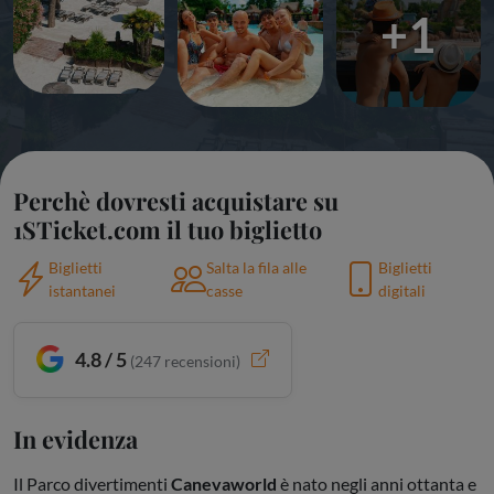
+1
Perchè dovresti acquistare su
1STicket.com il tuo biglietto
Biglietti
Salta la fila alle
Biglietti
istantanei
casse
digitali
4.8 / 5
(
247
recensioni)
In evidenza
Il Parco divertimenti
Canevaworld
è nato negli anni ottanta e