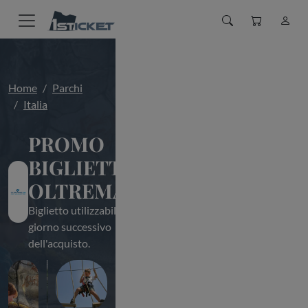
Home
Parchi
Italia
PROMO
BIGLIETTI
OLTREMARE
Biglietto utilizzabile dal
giorno successivo
dell'acquisto.