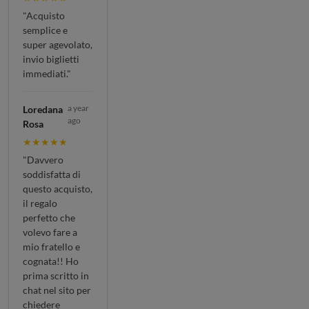
"Acquisto
semplice e
super agevolato,
invio biglietti
immediati."
a year
Loredana
ago
Rosa
★★★★★
"Davvero
soddisfatta di
questo acquisto,
il regalo
perfetto che
volevo fare a
mio fratello e
cognata!! Ho
prima scritto in
chat nel sito per
chiedere