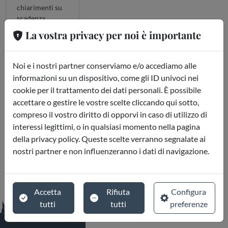
chiarimenti su
scadenza
biglietto e altro,
La vostra privacy per noi è importante
ho avuto
risposte
esaustive e
Noi e i nostri partner conserviamo e/o accediamo alle
velocissime.
informazioni su un dispositivo, come gli ID univoci nei
Complimenti e
cookie per il trattamento dei dati personali. È possibile
terrò presente
accettare o gestire le vostre scelte cliccando qui sotto,
questo sito per
compreso il vostro diritto di opporvi in caso di utilizzo di
altre occasioni.
Consigliatissimo
interessi legittimi, o in qualsiasi momento nella pagina
a tutti."
della privacy policy. Queste scelte verranno segnalate ai
nostri partner e non influenzeranno i dati di navigazione.
Accetta
Rifiuta
Configura
tutti
tutti
preferenze