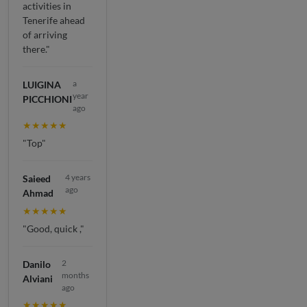
activities in
Tenerife ahead
of arriving
there."
a
LUIGINA
year
PICCHIONI
ago
★★★★★
"Top"
4 years
Saieed
ago
Ahmad
★★★★★
"Good, quick ,"
2
Danilo
months
Alviani
ago
★★★★★