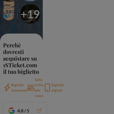
+19
Perchè
dovresti
acquistare su
1STicket.com
il tuo biglietto
Salta
Biglietti
la fila
Biglietti
istantanei
alle
digitali
casse
4.8 / 5