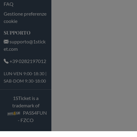
FAQ
Gestione preferenze
cookie
SUPPORTO
supporto@1stick
et.com
+39 0282197012
LUN-VEN 9:00-18:30 |
SAB-DOM 9:30-18:00
1STicket is a
trademark of
PASS4FUN
- FZCO