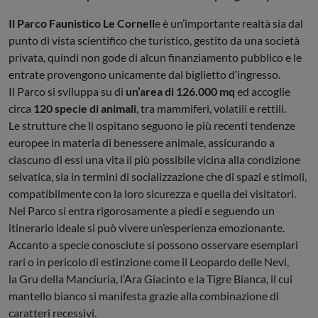
Il Parco Faunistico Le Cornell
e è un’importante realtà sia dal
punto di vista scientifico che turistico, gestito da una società
privata, quindi non gode di alcun finanziamento pubblico e le
entrate provengono unicamente dal biglietto d’ingresso.
Il Parco si sviluppa su di
un’area di 126.000 mq
ed accoglie
circa
120 specie di animali
, tra mammiferi, volatili e rettili.
Le strutture che li ospitano seguono le più recenti tendenze
europee in materia di benessere animale, assicurando a
ciascuno di essi una vita il più possibile vicina alla condizione
selvatica, sia in termini di socializzazione che di spazi e stimoli,
compatibilmente con la loro sicurezza e quella dei visitatori.
Nel Parco si entra rigorosamente a piedi e seguendo un
itinerario ideale si può vivere un’esperienza emozionante.
Accanto a specie conosciute si possono osservare esemplari
rari o in pericolo di estinzione come il Leopardo delle Nevi,
la Gru della Manciuria, l’Ara Giacinto e la Tigre Bianca, il cui
mantello bianco si manifesta grazie alla combinazione di
caratteri recessivi.