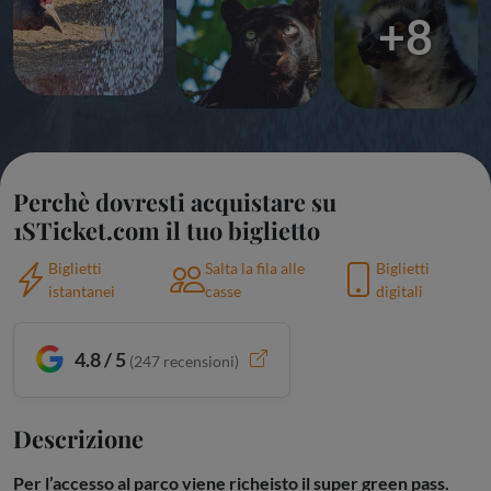
+8
Perchè dovresti acquistare su
1STicket.com il tuo biglietto
Biglietti
Salta la fila alle
Biglietti
istantanei
casse
digitali
4.8 / 5
(
247
recensioni)
Descrizione
Per l’accesso al parco viene richeisto il super green pass.