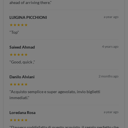
ahead of arriving there."
a year ago
LUIGINA PICCHIONI
★★★★★
"Top"
4 years ago
Saieed Ahmad
★★★★★
"Good, quick ,"
2 months ago
Danilo Alviani
★★★★★
"Acquisto semplice e super agevolato, invio biglietti
immediati."
a year ago
Loredana Rosa
★★★★★
"Davvero soddisfatta di questo acquisto, il regalo perfetto che