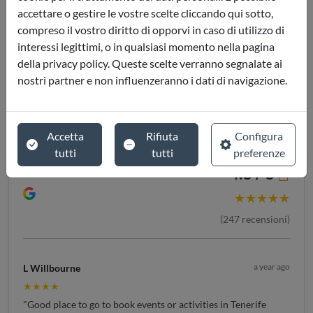
accettare o gestire le vostre scelte cliccando qui sotto,
compreso il vostro diritto di opporvi in caso di utilizzo di
interessi legittimi, o in qualsiasi momento nella pagina
della privacy policy. Queste scelte verranno segnalate ai
nostri partner e non influenzeranno i dati di navigazione.
Accetta
Rifiuta
Configura
tutti
tutti
preferenze
4.8 / 5
★★★★★
(
247
recensioni)
a year ago
L Willbourne
★★★★
"Good place to go to book events or activities in Tenerife