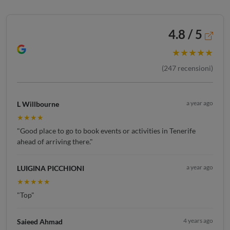
4.8 / 5
★★★★★
(
247
recensioni)
a year ago
L Willbourne
★★★★
"Good place to go to book events or activities in Tenerife
ahead of arriving there."
a year ago
LUIGINA PICCHIONI
★★★★★
"Top"
4 years ago
Saieed Ahmad