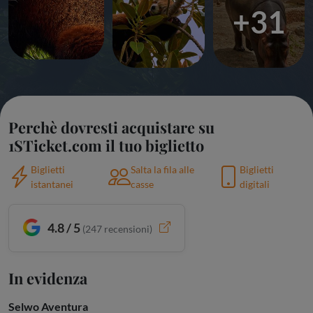
+31
Perchè dovresti acquistare su
1STicket.com il tuo biglietto
Biglietti
Salta la fila alle
Biglietti
istantanei
casse
digitali
4.8 / 5
(
247
recensioni)
In evidenza
Selwo Aventura