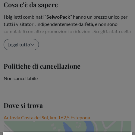
Cosa c'è da sapere
I biglietti combinati “
SelwoPack
” hanno un prezzo unico per
tutti i visitatori, indipendentemente dall’età, e non sono
cumulabili con altre promozioni o riduzioni. Scegli la data della
prima visita: potrai visitare i...
Leggi tutto
Politiche di cancellazione
Non cancellabile
Dove si trova
Autovía Costa del Sol, km. 162,5 Estepona