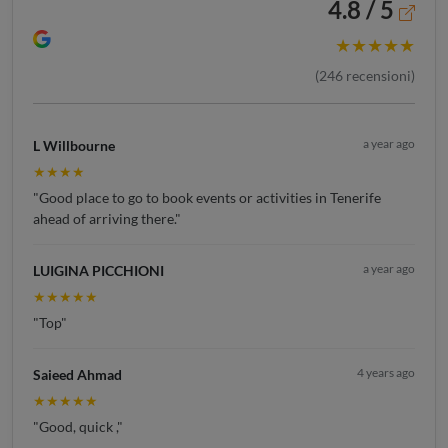
4.8 / 5
★★★★★
(
246
recensioni)
a year ago
L Willbourne
★★★★
"Good place to go to book events or activities in Tenerife
ahead of arriving there."
a year ago
LUIGINA PICCHIONI
★★★★★
"Top"
4 years ago
Saieed Ahmad
★★★★★
"Good, quick ,"