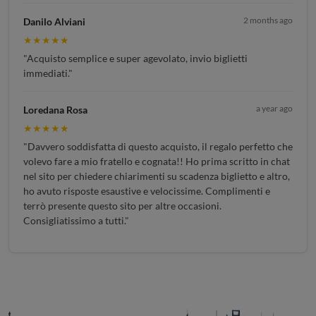
2 months ago
Danilo Alviani
★★★★★
"Acquisto semplice e super agevolato, invio biglietti
immediati."
a year ago
Loredana Rosa
★★★★★
"Davvero soddisfatta di questo acquisto, il regalo perfetto che
volevo fare a mio fratello e cognata!! Ho prima scritto in chat
nel sito per chiedere chiarimenti su scadenza biglietto e altro,
ho avuto risposte esaustive e velocissime. Complimenti e
terrò presente questo sito per altre occasioni.
Consigliatissimo a tutti."