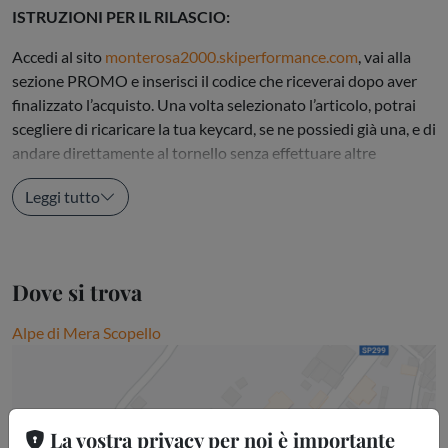
ISTRUZIONI PER IL RILASCIO:
Accedi al sito
monterosa2000.skiperformance.com
, vai alla
sezione PROMO e inserisci il codice che riceverai dopo aver
finalizzato l’acquisto. Una volta selezionato l’articolo, potrai
scegliere di ricaricare la tua keycard, se ne possiedi già una, e di
andare direttamente al tornello senza effettuare altre
operazioni e senza attesa. In alternativa, scegliendo...
Leggi tutto
Dove si trova
Alpe di Mera Scopello
La vostra privacy per noi è importante