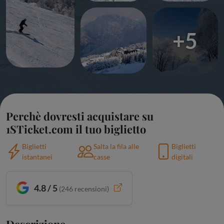
+5
Perchè dovresti acquistare su
1STicket.com il tuo biglietto
Biglietti
Salta la fila alle
Biglietti
istantanei
casse
digitali
4.8 / 5
(
246
recensioni)
Descrizione