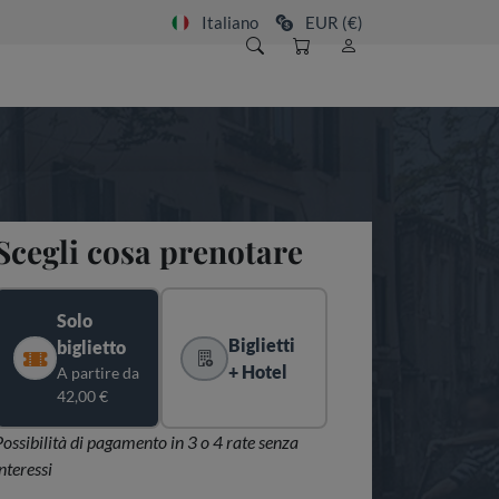
Italiano
EUR (€)
Scegli cosa prenotare
Solo
Biglietti
biglietto
+ Hotel
A partire da
42,00 €
Possibilità di pagamento in 3 o 4 rate senza
nteressi