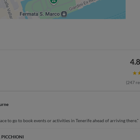
4.8
★
(
247
re
urne
ce to go to book events or activities in Tenerife ahead of arriving there."
 PICCHIONI