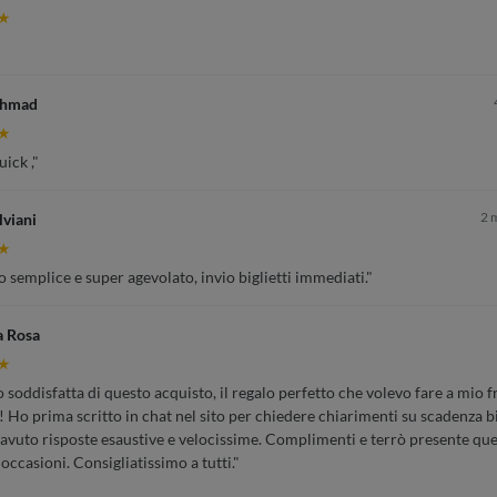
★
Ahmad
★
ick ,"
2 
lviani
★
 semplice e super agevolato, invio biglietti immediati."
a Rosa
★
soddisfatta di questo acquisto, il regalo perfetto che volevo fare a mio fr
 Ho prima scritto in chat nel sito per chiedere chiarimenti su scadenza bi
 avuto risposte esaustive e velocissime. Complimenti e terrò presente que
 occasioni. Consigliatissimo a tutti."