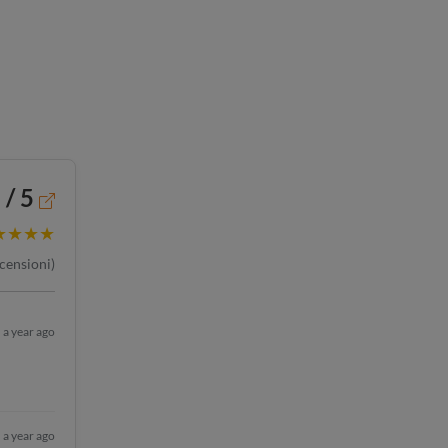
 / 5
★★★★
censioni)
a year ago
a year ago