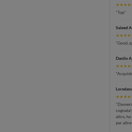
★★★★
"Top"
Saieed 
★★★★
"Good, qu
Danilo A
★★★★
"Acquisto
Loredan
★★★★
"Davvero 
cognata!!
altro, ho
per altre