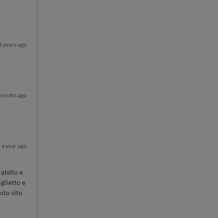
4 years ago
months ago
a year ago
atello e
glietto e
sto sito