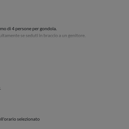
imo di 4 persone per gondola.
uitamente se seduti in braccio a un genitore.
.
ll'orario selezionato