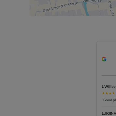
L Willbo
★★★★
"Good pla
LUIGINA