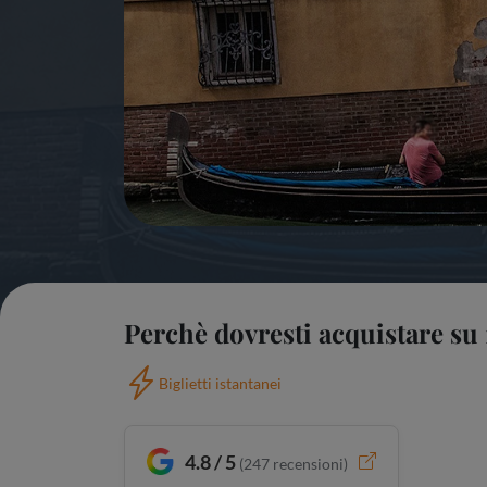
Perchè dovresti acquistare su 
Biglietti istantanei
4.8 / 5
(
247
recensioni)