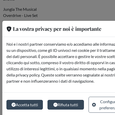
Jungla The Musical
Overdrive - Live Set
John Rambo Stunt Show
La vostra privacy per noi è importante
Wild West Show
Noi e i nostri partner conserviamo e/o accediamo alle informa
Street Animation
su un dispositivo, come gli ID univoci nei cookie per il trattam
dei dati personali. È possibile accettare o gestire le vostre scel
Hooray for Hollywood
cliccando qui sotto, compreso il vostro diritto di opporvi in cas
Family
utilizzo di interessi legittimi, o in qualsiasi momento nella pag
della privacy policy. Queste scelte verranno segnalate ai nostri
Fantasmik
partner e non influenzeranno i dati di navigazione.
Bronto Jet
Route 66
Configu
Accetta tutti
Rifiuta tutti
preferen
Troncosaurus