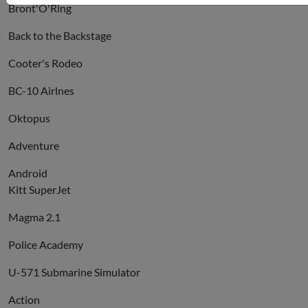
Bront'O'Ring
Back to the Backstage
Cooter's Rodeo
BC-10 Airlnes
Oktopus
Adventure
Android
Kitt SuperJet
Magma 2.1
Police Academy
U-571 Submarine Simulator
Action