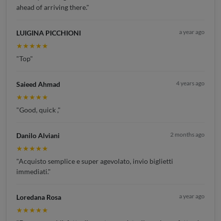
ahead of arriving there."
a year ago
LUIGINA PICCHIONI
★★★★★
"Top"
4 years ago
Saieed Ahmad
★★★★★
"Good, quick ,"
2 months ago
Danilo Alviani
★★★★★
"Acquisto semplice e super agevolato, invio biglietti
immediati."
a year ago
Loredana Rosa
★★★★★