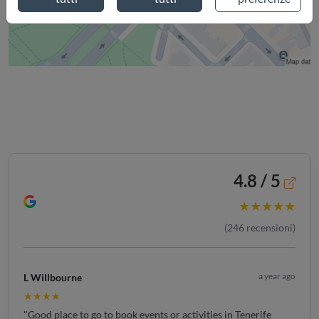
4.8 / 5
★★★★★
(
246
recensioni)
a year ago
L Willbourne
★★★★
"Good place to go to book events or activities in Tenerife