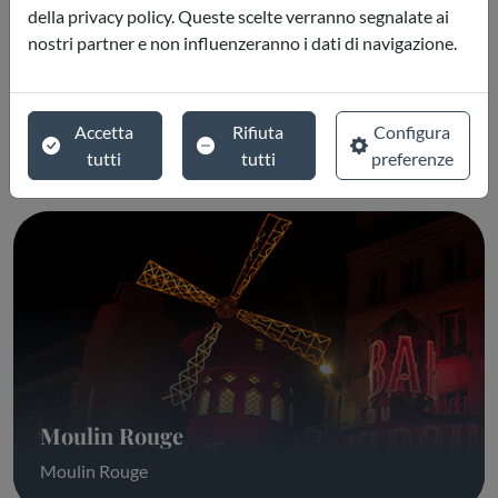
della privacy policy. Queste scelte verranno segnalate ai
nostri partner e non influenzeranno i dati di navigazione.
Mont Saint Michel
Accetta
Rifiuta
Configura
Mont Saint Michel
tutti
tutti
preferenze
Moulin Rouge
Moulin Rouge