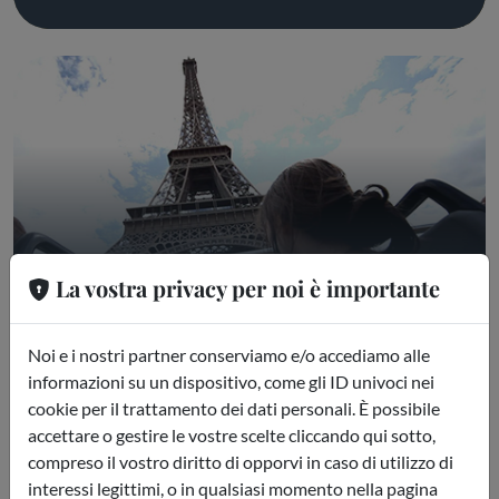
Tour in Bus per Parigi
La vostra privacy per noi è importante
Tour in Bus
Noi e i nostri partner conserviamo e/o accediamo alle
informazioni su un dispositivo, come gli ID univoci nei
cookie per il trattamento dei dati personali. È possibile
accettare o gestire le vostre scelte cliccando qui sotto,
compreso il vostro diritto di opporvi in caso di utilizzo di
interessi legittimi, o in qualsiasi momento nella pagina