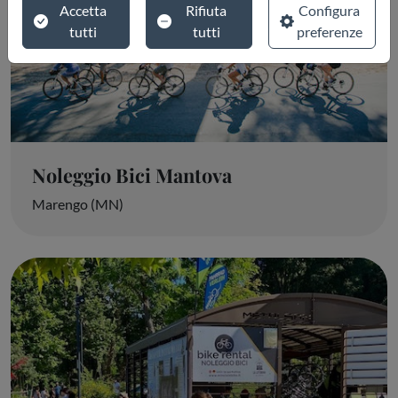
Accetta
Rifiuta
Configura
tutti
tutti
preferenze
Noleggio Bici Mantova
Marengo (MN)