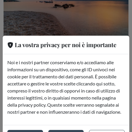
La vostra privacy per noi è importante
Bike & Boat al Tramonto
Noi e i nostri partner conserviamo e/o accediamo alle
informazioni su un dispositivo, come gli ID univoci nei
Peschiera del Garda (VR)
cookie per il trattamento dei dati personali. È possibile
accettare o gestire le vostre scelte cliccando qui sotto,
compreso il vostro diritto di opporvi in caso di utilizzo di
interessi legittimi, o in qualsiasi momento nella pagina
della privacy policy. Queste scelte verranno segnalate ai
nostri partner e non influenzeranno i dati di navigazione.