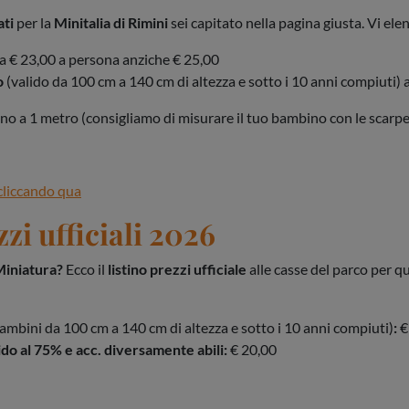
ati
per la
Minitalia di Rimini
sei capitato nella pagina giusta. Vi el
a € 23,00 a persona anziche € 25,00
o
(valido da 100 cm a 140 cm di altezza e sotto i 10 anni compiuti) 
fino a 1 metro (consigliamo di misurare il tuo bambino con le scarpe 
cliccando qua
zi ufficiali 2026
 Miniatura?
Ecco il
listino prezzi ufficiale
alle casse del parco per q
 bambini da 100 cm a 140 cm di altezza e sotto i 10 anni compiuti)
:
€
ido al 75% e acc. diversamente abili:
€ 20,00