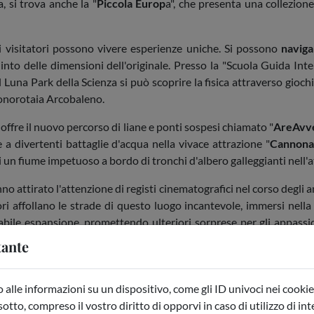
, si trova anche la "
Piccola Europ
a", che presenta una collezio
 i visitatori possono vivere esperienze uniche. Si possono
naviga
to delle dimensioni dell'originale. Presso la "Scuola Guida Inter
l Luna Park della Scienza si può scoprire la fisica attraverso gioch
 monorotaia Arcobaleno.
a offre il nuovo percorso di liane e ponti sospesi chiamato "
AreAvv
e a divertenti battaglie d'acqua nella vivace attrazione "
Cannona
i un fiume impetuoso a bordo di tronchi d'albero galleggianti nell'
hanno attirato l'attenzione di registi cinematografici nel corso degli
i affollano le strade di questo luogo incantevole, immersi nella 
le espansione, promettendo ulteriori sorprese per gli appassiona
stinazione.
tante
gnola
che ti faranno divertire e passare ore spensierate durante la 
alle informazioni su un dispositivo, come gli ID univoci nei cookie 
MINIATURA
sotto, compreso il vostro diritto di opporvi in caso di utilizzo di in