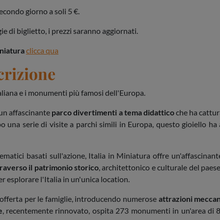
secondo giorno a soli 5 €.
ie di biglietto, i prezzi saranno aggiornati.
iniatura
clicca qua
crizione
taliana e i monumenti più famosi dell'Europa.
 un affascinante
parco divertimenti a tema didattico
che ha cattura
 una serie di visite a parchi simili in Europa, questo gioiello ha
ematici basati sull'azione, Italia in Miniatura offre un'affascinan
traverso il patrimonio storico
, architettonico e culturale del paese
r esplorare l'Italia in un'unica location.
a offerta per le famiglie, introducendo numerose
attrazioni meccan
e
, recentemente rinnovato, ospita 273 monumenti in un'area di 85