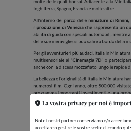
molte delle quali bonsai. Adiacente alla Minitalia
Inghilterra, Spagna, Francia e molte altre.
All'interno del parco delle
miniature di Rimini
,
riproduzione di Venezia
che rappresenta un quin
abilità di guida con speciali automobili, mentre a
delle sue meraviglie, si può salire a bordo della
Per gli avventurieri più audaci, Italia in Miniatur
multisensoriale al "
Cinemagia 7D
" o partecipar
anche con la discesa mozzafiato lungo le rapide d
La bellezza e l'originalità di Italia in Miniatura 
numerosi film. Ogni anno, oltre 500.000 visitator
programma importanti investimenti e una probabi
meraviglie dell'Italia in un'unica, affascinante de
La vostra privacy per noi è impor
Non perdere uno dei parchi
parchi Riviera Roma
Noi e i nostri partner conserviamo e/o accediamo 
LA NOSTRA OFFERTA ITALIA IN 
accettare o gestire le vostre scelte cliccando qui 