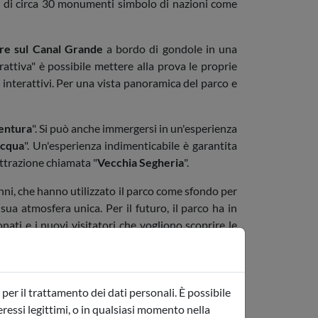
ne di circa 30 monumenti simbolo di nazioni come
re sul Canal Grande
a bordo di gondole in una
attiva" è possibile mettere alla prova le proprie
i interattivi. Per una vista panoramica del parco e
entura
". Si può anche immergersi in un'esperienza
cqua
". Un'esperienza indimenticabile è garantita
attrazione chiamata "
Vecchia Segheria
".
 anni, che hanno utilizzato il parco come sfondo per
sua atmosfera unica. Per il futuro, il parco ha in
ti e i nuovi visitatori che vogliono scoprire le
stagione.
per il trattamento dei dati personali. È possibile
teressi legittimi, o in qualsiasi momento nella