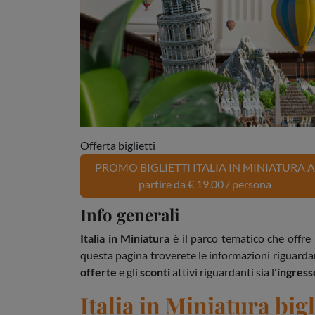
Offerta biglietti
PROMO BIGLIETTI ITALIA IN MINIATURA 
partire da € 19.00 / persona
Info generali
Italia in Miniatura
è il parco tematico che offre
questa pagina troverete le informazioni riguardan
offerte
e gli
sconti
attivi riguardanti sia l'
ingres
Italia in Miniatura bigl