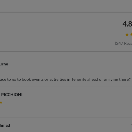
4.8
★
(
247
Reze
urne
ce to go to book events or activities in Tenerife ahead of arriving there."
 PICCHIONI
★
Ahmad