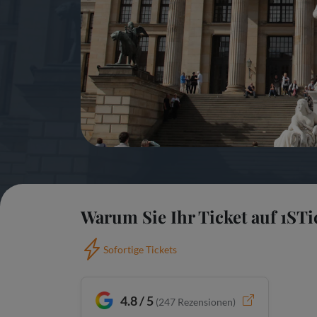
Warum Sie Ihr Ticket auf 1STi
Sofortige Tickets
4.8 / 5
(
247
Rezensionen)