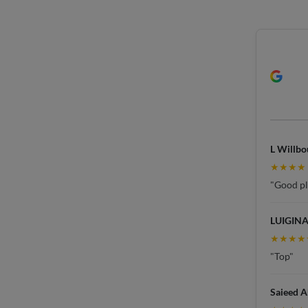
L Willbo
★★★★
"Good pla
LUIGINA
★★★★
"Top"
Saieed 