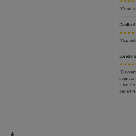
★★★★
"Good, qu
Danilo A
★★★★
"Acquisto
Loredan
★★★★
"Davvero 
cognata!!
altro, ho
per altre