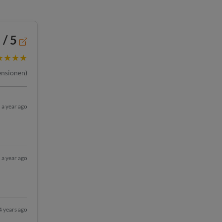
 / 5
★★★★
nsionen)
a year ago
a year ago
4 years ago