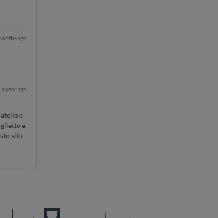
months ago
a year ago
atello e
glietto e
sto sito