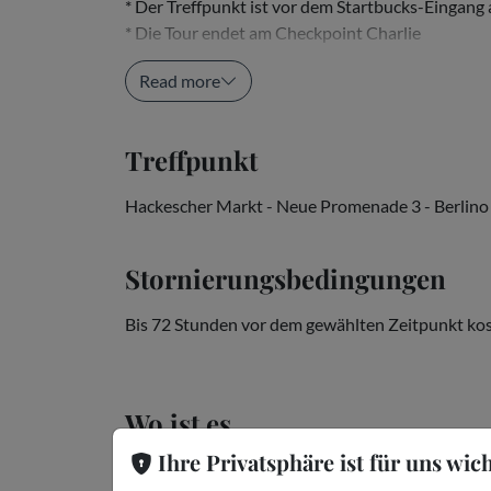
* Der Treffpunkt ist vor dem Startbucks-Eingan
* Die Tour endet am Checkpoint Charlie
* Für Kinder...
Read more
Treffpunkt
Hackescher Markt - Neue Promenade 3 - Berlino
Stornierungsbedingungen
Bis 72 Stunden vor dem gewählten Zeitpunkt kos
Wo ist es
Ihre Privatsphäre ist für uns wich
Berlino