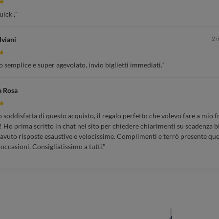
★
ick ,"
2 
lviani
★
 semplice e super agevolato, invio biglietti immediati."
a Rosa
★
soddisfatta di questo acquisto, il regalo perfetto che volevo fare a mio fr
 Ho prima scritto in chat nel sito per chiedere chiarimenti su scadenza bi
 avuto risposte esaustive e velocissime. Complimenti e terrò presente que
 occasioni. Consigliatissimo a tutti."