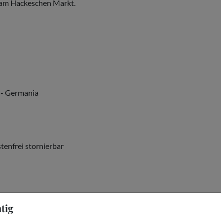
g am Hackeschen Markt.
 - Germania
tenfrei stornierbar
tig