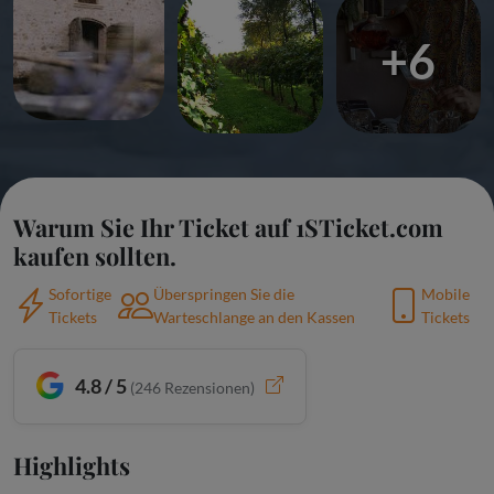
+6
Warum Sie Ihr Ticket auf 1STicket.com
kaufen sollten.
Sofortige
Überspringen Sie die
Mobile
Tickets
Warteschlange an den Kassen
Tickets
4.8 / 5
(
246
Rezensionen)
Highlights