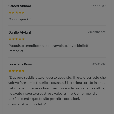
4 years ago
Saieed Ahmad
★★★★★
"Good, quick ,"
2 months ago
Danilo Alviani
★★★★★
"Acquisto semplice e super agevolato, invio biglietti
immediati."
a year ago
Loredana Rosa
★★★★★
"Davvero soddisfatta di questo acquisto, il regalo perfetto che
volevo fare a mio fratello e cognata!! Ho prima scritto in chat
nel sito per chiedere chiarimenti su scadenza biglietto e altro,
ho avuto risposte esaustive e velocissime. Complimenti e
terrò presente questo sito per altre occasioni.
Consigliatissimo a tutti."