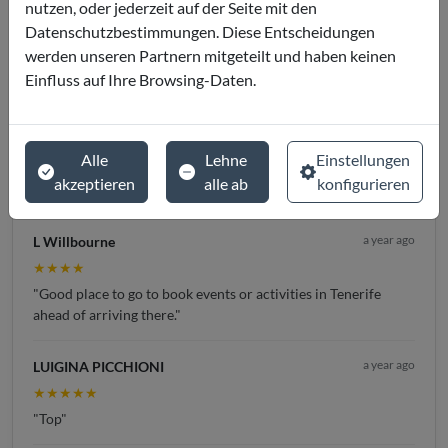
nutzen, oder jederzeit auf der Seite mit den
Datenschutzbestimmungen. Diese Entscheidungen
werden unseren Partnern mitgeteilt und haben keinen
Einfluss auf Ihre Browsing-Daten.
4.8 / 5
★★★★★
Alle
Lehne
Einstellungen
(
246
Rezensionen)
akzeptieren
alle ab
konfigurieren
a year ago
L Willbourne
★★★★
"Good place to go to book events or activities in Tenerife
ahead of arriving there."
a year ago
LUIGINA PICCHIONI
★★★★★
"Top"