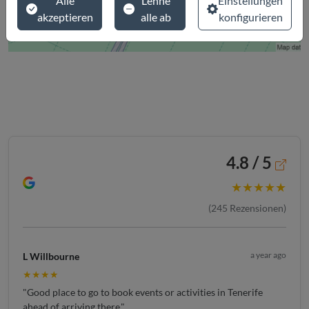
Alle
Lehne
Einstellungen
akzeptieren
alle ab
konfigurieren
4.8 / 5
★★★★★
(
245
Rezensionen)
a year ago
L Willbourne
★★★★
"Good place to go to book events or activities in Tenerife
ahead of arriving there."