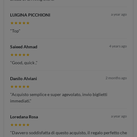
a year ago
LUIGINA PICCHIONI
★★★★★
"Top"
4 years ago
Saieed Ahmad
★★★★★
"Good, quick ,"
2 months ago
Danilo Alviani
★★★★★
"Acquisto semplice e super agevolato, invio biglietti
immediati."
a year ago
Loredana Rosa
★★★★★
"Davvero soddisfatta di questo acquisto, il regalo perfetto che