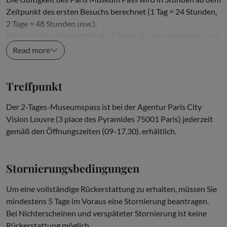
Zeitpunkt des ersten Besuchs berechnet (1 Tag = 24 Stunden,
2 Tage = 48 Stunden usw.).
Beispiel: Wenn Sie sich für die 2-Tages-Karte entscheiden und
Ihren Besuch am 25....
Read more
Treffpunkt
Der 2-Tages-Museumspass ist bei der Agentur Paris City
Vision Louvre (3 place des Pyramides 75001 Paris) jederzeit
gemäß den Öffnungszeiten (09-17.30). erhältlich.
Stornierungsbedingungen
Um eine vollständige Rückerstattung zu erhalten, müssen Sie
mindestens 5 Tage im Voraus eine Stornierung beantragen.
Bei Nichterscheinen und verspäteter Stornierung ist keine
Rückerstattung möglich.