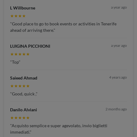
a year ago
L Willbourne
★★★★
"Good place to go to book events or activities in Tenerife
ahead of arriving there."
a year ago
LUIGINA PICCHIONI
★★★★★
"Top"
4 years ago
Saieed Ahmad
★★★★★
"Good, quick ,"
2 months ago
Danilo Alviani
★★★★★
"Acquisto semplice e super agevolato, invio biglietti
immediati."