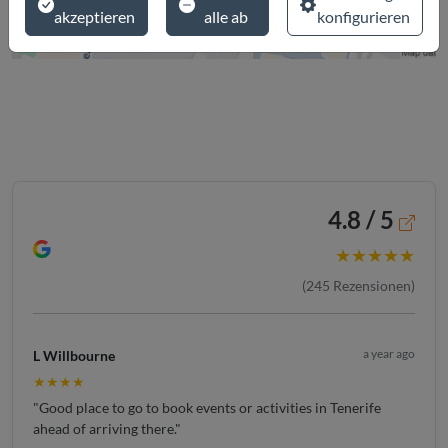
akzeptieren
alle ab
konfigurieren
4.8 / 5
★★★★★
(
245
Rezensionen)
a year ago
L Willbourne
★★★★
"Good place to go to book events or activities in Tenerife
ahead of arriving there."