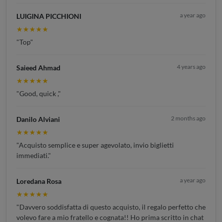
a year ago
LUIGINA PICCHIONI
★★★★★
"Top"
4 years ago
Saieed Ahmad
★★★★★
"Good, quick ,"
2 months ago
Danilo Alviani
★★★★★
"Acquisto semplice e super agevolato, invio biglietti
immediati."
a year ago
Loredana Rosa
★★★★★
"Davvero soddisfatta di questo acquisto, il regalo perfetto che
volevo fare a mio fratello e cognata!! Ho prima scritto in chat