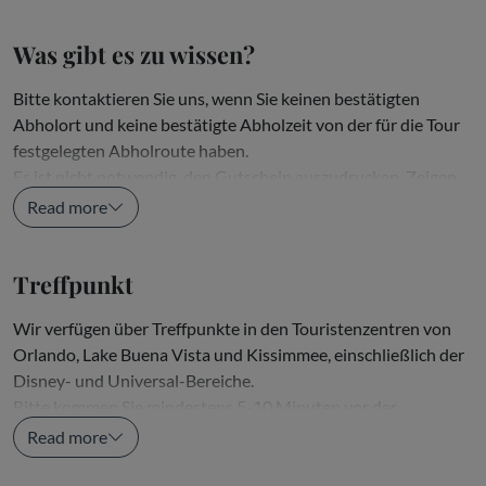
Was gibt es zu wissen?
Bitte kontaktieren Sie uns, wenn Sie keinen bestätigten
Abholort und keine bestätigte Abholzeit von der für die Tour
festgelegten Abholroute haben.
Es ist nicht notwendig, den Gutschein auszudrucken. Zeigen
Sie es dem Reiseleiter...
Read more
Treffpunkt
Wir verfügen über Treffpunkte in den Touristenzentren von
Orlando, Lake Buena Vista und Kissimmee, einschließlich der
Disney- und Universal-Bereiche.
Bitte kommen Sie mindestens 5-10 Minuten vor der
Abfahrtszeit am Treffpunkt an....
Read more