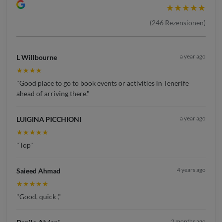
★★★★★
(
246
Rezensionen)
a year ago
L Willbourne
★★★★
"Good place to go to book events or activities in Tenerife
ahead of arriving there."
a year ago
LUIGINA PICCHIONI
★★★★★
"Top"
4 years ago
Saieed Ahmad
★★★★★
"Good, quick ,"
2 months ago