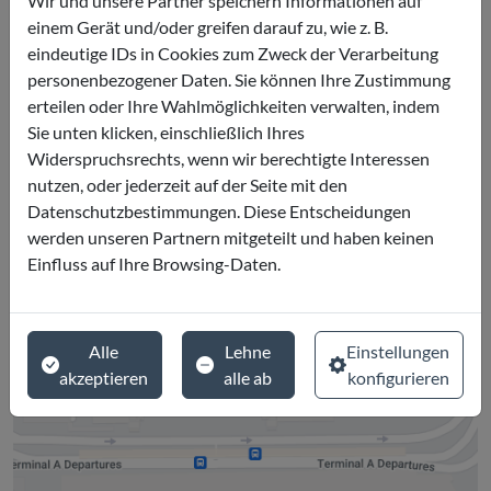
Wir und unsere Partner speichern Informationen auf
sorgen dafür, dass Sie die wichtigsten Gebäude in unserem
einem Gerät und/oder greifen darauf zu, wie z. B.
Stadtzentrum sehen, darunter das Rathaus, das Sportstadion,
eindeutige IDs in Cookies zum Zweck der Verarbeitung
das Pulse Memorial, Theater usw. Wir sorgen dafür, dass Sie
personenbezogener Daten. Sie können Ihre Zustimmung
alle Highlights sehen, die Downtown und Winter Park zu
erteilen oder Ihre Wahlmöglichkeiten verwalten, indem
bieten haben.
Sie unten klicken, einschließlich Ihres
Sie werden kurz nach der Mittagszeit am Abholort abgesetzt.
Widerspruchsrechts, wenn wir berechtigte Interessen
Erfahren Sie alles über unsere Stadt aus der Perspektive eines
nutzen, oder jederzeit auf der Seite mit den
Einheimischen! Das ist wirklich eine wunderschöne Stadt!
Datenschutzbestimmungen. Diese Entscheidungen
werden unseren Partnern mitgeteilt und haben keinen
Einfluss auf Ihre Browsing-Daten.
Wo ist es
Orlando
Alle
Lehne
Einstellungen
akzeptieren
alle ab
konfigurieren