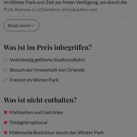
im Winter Park und Zeit zur freien Verfügung, um durch die
Park Avenue zu schlendern, einzukaufen und
Sehenswürdigkeiten zu besichtigen. Dies ist eine großartige
Möglichkeit, die andere Seite...
Read more
Was ist im Preis inbegriffen?
Vollständig geführte Stadtrundfahrt
Besuch der Innenstadt von Orlando
Freizeit im Winter Park
Was ist nicht enthalten?
Mahlzeiten und Getränke
Trinkgeld optional
Malerische Bootstour durch den Winter Park