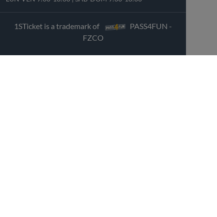
1STicket is a trademark of
PASS4FUN -
FZCO