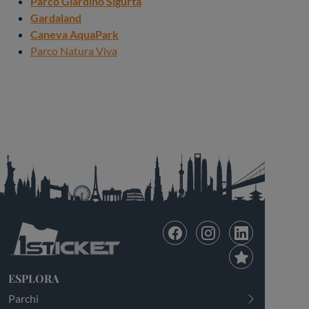
Parco Giardino Sigurtà
Gardaland
Caneva AquaPark
Parco Natura Viva
ESPLORA
Parchi