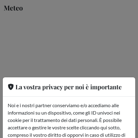
Meteo
Meteo Aquardens
Aperture
La vostra privacy per noi è importante
Orari di Apertura delle Terme
di Verona
Noi e i nostri partner conserviamo e/o accediamo alle
informazioni su un dispositivo, come gli ID univoci nei
Le Terme di Verona sono aperte tutti i giorni per
cookie per il trattamento dei dati personali. È possibile
offrirti un'esperienza di benessere unica. Scopri gli
accettare o gestire le vostre scelte cliccando qui sotto,
orari di apertura di Aquardens 2024
:
compreso il vostro diritto di opporvi in caso di utilizzo di