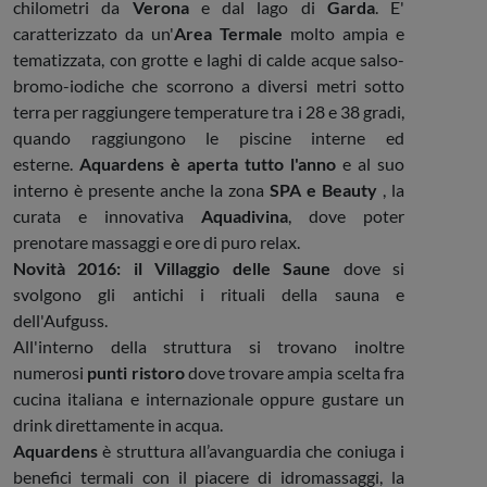
chilometri da
Verona
e dal lago di
Garda
. E'
caratterizzato da un'
Area Termale
molto ampia e
tematizzata, con grotte e laghi di calde acque salso-
bromo-iodiche che scorrono a diversi metri sotto
terra per raggiungere temperature tra i 28 e 38 gradi,
quando raggiungono le piscine interne ed
esterne.
Aquardens è aperta tutto l'anno
e al suo
interno è presente anche la zona
SPA e Beauty
, la
curata e innovativa
Aquadivina
, dove poter
prenotare massaggi e ore di puro relax.
Novità 2016: il Villaggio delle Saune
dove si
svolgono gli antichi i rituali della sauna e
dell'Aufguss.
All'interno della struttura si trovano inoltre
numerosi
punti ristoro
dove trovare ampia scelta fra
cucina italiana e internazionale oppure gustare un
drink direttamente in acqua.
Aquardens
è struttura all’avanguardia che coniuga i
benefici termali con il piacere di idromassaggi, la