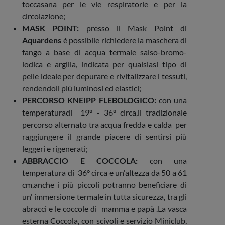
toccasana per le vie respiratorie e per la
circolazione;
MASK POINT:
presso il Mask Point di
Aquardens
è possibile richiedere la maschera di
fango a base di acqua termale salso-bromo-
iodica e argilla, indicata per qualsiasi tipo di
pelle ideale per depurare e rivitalizzare i tessuti,
rendendoli più luminosi ed elastici;
PERCORSO KNEIPP FLEBOLOGICO:
con una
temperaturadi 19° - 36° circa,il tradizionale
percorso alternato tra acqua fredda e calda per
raggiungere il grande piacere di sentirsi più
leggeri e rigenerati;
ABBRACCIO E COCCOLA:
con una
temperatura di 36° circa e un'altezza da 50 a 61
cm,anche i più piccoli potranno beneficiare di
un' immersione termale in tutta sicurezza, tra gli
abracci e le coccole di mamma e papà .La vasca
esterna Coccola, con scivoli e servizio Miniclub,