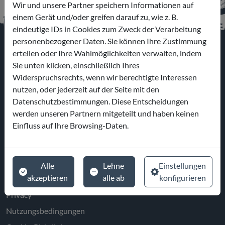
Wir und unsere Partner speichern Informationen auf
einem Gerät und/oder greifen darauf zu, wie z. B.
eindeutige IDs in Cookies zum Zweck der Verarbeitung
personenbezogener Daten. Sie können Ihre Zustimmung
erteilen oder Ihre Wahlmöglichkeiten verwalten, indem
Sie unten klicken, einschließlich Ihres
Widerspruchsrechts, wenn wir berechtigte Interessen
ERKUNDEN
nutzen, oder jederzeit auf der Seite mit den
Datenschutzbestimmungen. Diese Entscheidungen
Vergnügungsparks
werden unseren Partnern mitgeteilt und haben keinen
Erfahrungen
Einfluss auf Ihre Browsing-Daten.
Hotel
Portale Agenzie
Alle
Lehne
Einstellungen
akzeptieren
alle ab
konfigurieren
LEGAL
Privacy
Nutzungsbedingungen